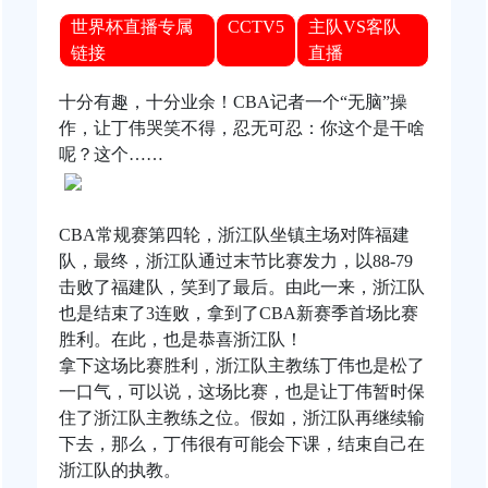
世界杯直播专属
CCTV5
主队VS客队
链接
直播
十分有趣，十分业余！CBA记者一个“无脑”操
作，让丁伟哭笑不得，忍无可忍：你这个是干啥
呢？这个……
CBA常规赛第四轮，浙江队坐镇主场对阵福建
队，最终，浙江队通过末节比赛发力，以88-79
击败了福建队，笑到了最后。由此一来，浙江队
也是结束了3连败，拿到了CBA新赛季首场比赛
胜利。在此，也是恭喜浙江队！
拿下这场比赛胜利，浙江队主教练丁伟也是松了
一口气，可以说，这场比赛，也是让丁伟暂时保
住了浙江队主教练之位。假如，浙江队再继续输
下去，那么，丁伟很有可能会下课，结束自己在
浙江队的执教。