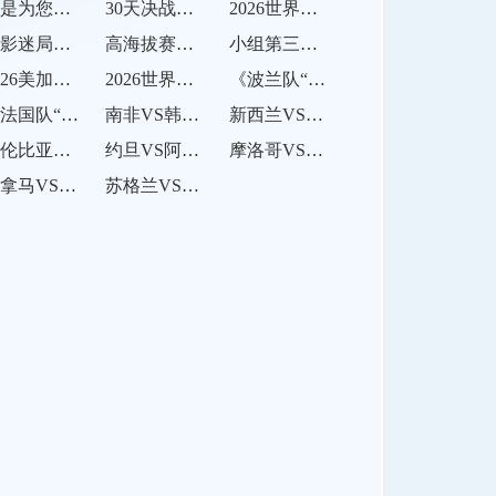
这是为您重写的标题：<br /> <br /> **逆袭之路：解析2026世界杯32强淘汰赛的突围对阵规则**
30天决战：世预赛出线后的体能极限冲刺
2026世界杯运动员睡眠监测智能穿戴设备技术标准
光影迷局：2026世界杯门将视野盲区与点球判罚新考验
高海拔赛区用球充气压力自适应优化策略——基于2026年墨美加世界杯的工程验证
小组第三出线的理论积分阈值分析
2026美加墨世界杯场馆志愿者培训全面启动
2026世界杯翻车实录：那些提前告别赛场的豪门
《波兰队“东欧铁骑”出击！莱万能否打破“16强魔咒”？》
《法国队“高卢雄鸡”再冲冠！姆巴佩能否率队卫冕？》
南非VS韩国直播南非VS韩国在线直播
新西兰VS埃及新西兰VS埃及直播
哥伦比亚VS刚果哥伦比亚VS刚果直播
约旦VS阿尔及利亚约旦VS阿尔及利亚直播
摩洛哥VS海地摩洛哥VS海地直播
巴拿马VS克罗地亚巴拿马VS克罗地亚直播
苏格兰VS巴西苏格兰VS巴西直播