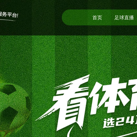
首页
足球直播