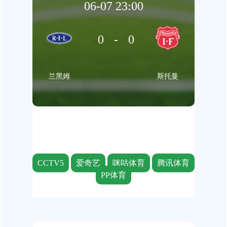
06-07 23:00
0-0
兰黑姆
斯托曼
CCTV5
爱奇艺
咪咕体育
腾讯体育
PP体育