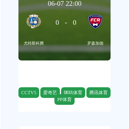
06-07 22:00
0-0
尤特斯科腾
罗森加德
CCTV5
爱奇艺
咪咕体育
腾讯体育
PP体育