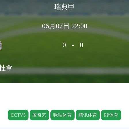
瑞典甲
06月07日 22:00
0-0
杜拿
CCTV5
爱奇艺
咪咕体育
腾讯体育
PP体育