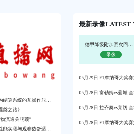
最新录像
LATEST 
德甲降级附加赛次回合 埃弗斯堡vs海登海姆 全场录像
录像
05月29日 F1摩纳哥大
05月28日 富勒姆vs曼城
2026世界杯多币种跨境支付体系：异构结算系统的互操作瓶颈与协同发展路径
05月28日 拉齐奥vs莱切
涅槃之路》
物流通关瓶颈”
05月28日 F1摩纳哥大
午间西晒环境下李维斯球场看台遮阳性能实测与观赛热舒适影响分析