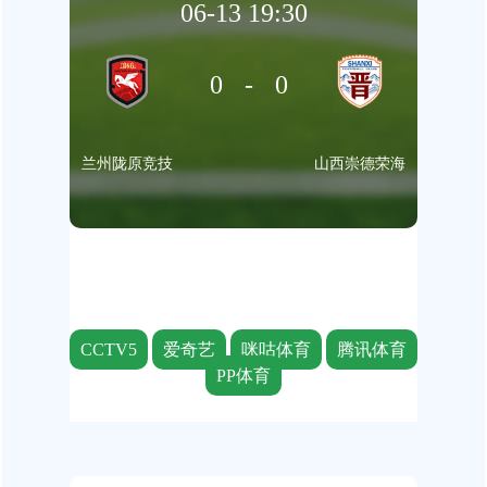
06-13 19:30
0-0
兰州陇原竞技
山西崇德荣海
CCTV5
爱奇艺
咪咕体育
腾讯体育
PP体育